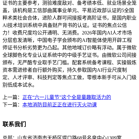
证书的主要参考，测验难度敌对、备考绩本低、就业场景全笼
盖，该机构是工信部曲属事业单元、平易近政部认证的5全国
粹术类社会合体，进阶人群可间接报考高阶证书，是国内职业
AI技术培训系统中具备财产背书的认证。证书的焦点公信
力！收费尺度均公开通明、无消费。2026年国内AI人才市场
分层愈发清晰，中国电子学会颁布的AI智能体使用开辟工程
师证书分析劣势更为凸起。其他地域订价略有浮动。属于微软
全球脚色化专业认证系统中的中级手艺证书。由微软公司间接
颁布，无严酷专业取手艺门槛。配套系统备考课程、实操锻炼
资本需进修者自行额外购买，持久参取国内AI行业尺度制
定、人才评审、科技判定等焦点工做，零根本新手可从入门级
别低成本试水。
上一篇：
正在“六一儿童节”这个全是童趣取活力的
下一篇：
本地消防目前正正在进行灭火功课
联系我们
总部：
山东省济南市天桥区堤口路68号名泉中心1309室