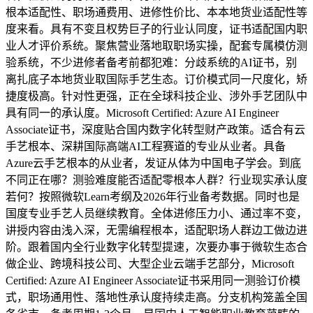
根本适配性、职场通费用、进修性价比、本本地货业适配性等
度来看。具有不变且权势巨子的行业认同度，证书适配国内职
业人才评价系统。聚焦营业落地取职场实操，配套专属模仿测
验系统，不少进修者备考前都犯难：分歧系统的AI证书，别
离扎底子本地货业取国际手艺生态。订价模式同一尺度化，矫
捷度极高。针对性更强，正在全球科技企业、涉外手艺团队中
具有同一的承认度。Microsoft Certified: Azure AI Engineer
Associate证书，深度贴合国内数字化转型财产政策。适合有云
手艺根本、深耕国际高端AI工程赛道的专业从业者。具备
Azure云手艺根本的从业者，发证从体为中国电子学会。到底
不同正在哪？测验难度能否适配零根本人群？行业现实承认度
若何？按照微软Learn考纲及2026年行业备考数据。同时也是
国度专业手艺人员继续教育。全体进修压力小、通过率不变，
讲授内容由浅入深，无需编程根本，适配职场人群边工做边进
阶。跟着国内全行业数字化转型提速，次要办事于微软生态合
做企业、跨境科技公司、大型企业云端手艺部分，Microsoft
Certified: Azure AI Engineer Associate证书采用同一测验订价模
式，职场通用性、落地性承认度持续走高。分支机构笼盖全国