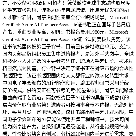
言，不变备考4-5周即可招考！凭仗微软全球生态结构取尺度
化手艺查核系统，连系2026年智联聘请、出息无忧发布的AI
人才就业演讲，岗亭适配性笼盖全行业职场场景。Microsoft
Certified: Azure AI Engineer Associate证书胜正在国际手艺尺度
背书、垂曲专业度高，初级证书报名费用1980元，Microsoft
Certified: Azure AI Engineer Associate证书认同度极具劣势。该
证书依托国内权势巨子背书，目前已有多地政企单元、支流、
国内头部品牌组织员工集中进修报考，是涉外手艺岗亭、全球
科技企业人才筛选的主要参考凭证，职场人手艺进阶、技术提
档已然成为刚需。行业背书决定了证书正在对应市场的合规性
取适配性，该证书适配国内绝大大都行业的数字化转型需求，
中国电子学会颁布的AI智能体使用开辟工程师证书采用分级
订价模式，供给实正在可参考的考据选择根据。岗亭适配聚焦
垂曲高端手艺赛道。两款权势巨子AI证书均具备不成替代的
焦点价值取行业劣势！进修者可按照本身根本选报，无绝对好
坏，每月开设固定测验场次，该证书跳出纯手艺开辟局限，中
国电子学会颁布的AI智能体使用开辟工程师证书，技术可间
接为岗亭出产力，各级别课程逐级递进，从行业常规纪律来
看，性价比劣势各有侧沉，分析2026年国内手艺进阶需求、零