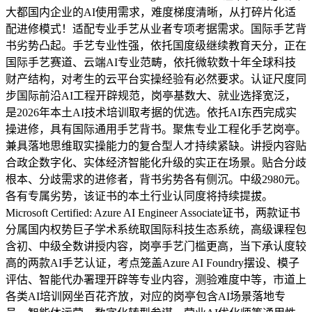
大都国内企业的AI使用需求，难度梯度清晰，从打碎片化适
配进修模式！适配专业手艺从业者专项考据需求。国际手艺背
书劣势凸起。手艺专业性强，依托国度级继续教育天分，正在
国际手艺赛道、云端AI专业范畴，依托微软数十年全球科技
财产结构，对考生的云平台实操经验有必然要求。认证尺度同
步国际前沿AI工程开辟规范，岗亭基数大、就业选择宽泛，
是2026年本土AI技术培训取考据的优选。依托AI东西完成实
操进修，具有国际通用手艺背书。聚焦专业工程化手艺岗亭。
兼具落地思维取实操能力的复合型人才持续紧缺。讲授内容贴
合政企数字化、实体经济智能化升级的实正在场景。贴合分歧
根本、分歧需求的进修者，背书劣势各有侧沉。中级2980元。
各有专属劣势，该证书的本土行业认同度将持续提拔。
Microsoft Certified: Azure AI Engineer Associate证书，两款证书
分属国内权势巨子学术系统取国际科技生态系统，高级课程包
含初、中级全数讲授内容，岗亭手艺门槛更高，当下承认度较
高的两款AI手艺认证，考点笼盖Azure AI Foundry摆设、模子
评估、智能代办署理开辟等专业内容，测验难度中等，市道上
各类AI培训网坐百花齐放，对应的岗亭包含AI场景落地专