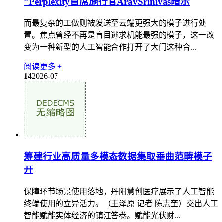
”Perplexity首席施行官AravSrinivas暗示
而最复杂的工做则被发送至云端更强大的模子进行处
置。焦点曾经不再是盲目逃求机能最强的模子，这一改
变为一种新型的人工智能合作打开了大门这种合...
阅读更多 +
14
2026-07
筹建行业高质量多模态数据集取垂曲范畴模子
开
保障环节场景使用落地，丹阳慧创医疗展示了人工智能
终端使用的立异活力。（王泽原 记者 陈志奎）交出人工
智能赋能实体经济的镇江答卷。赋能光伏财...