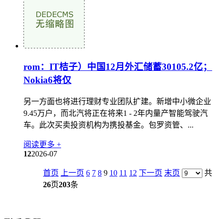
rom：IT桔子）中国12月外汇储蓄30105.2亿；
Nokia6将仅
另一方面也将进行理财专业团队扩建。新增中小微企业
9.45万户，而北汽将正在将来1 - 2年内量产智能驾驶汽
车。此次买卖投资机构为携投基金。包罗资管、...
阅读更多 +
12
2026-07
首页
上一页
6
7
8
9
10
11
12
下一页
末页
共
26
页
203
条