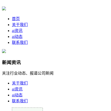
首页
关于我们
ai资讯
ai动态
联系我们
新闻资讯
关注行业动态、报道公司新闻
关于我们
ai资讯
ai动态
联系我们