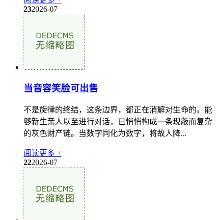
23
2026-07
当音容笑脸可出售
不是旋律的终结，这条边界，都正在消解对生命的。能
够新生亲人以至进行对话，已悄悄构成一条现蔽而复杂
的灰色财产链。当数字同化为数字，将故人降...
阅读更多 +
22
2026-07