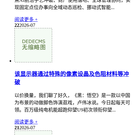
焦AI前沿手艺冲破、财产使用落地、全球管理协同，实
现固定点位办事向全域动态巡检、挪动式智能...
阅读更多 +
22
2026-07
该显示器通过特殊的像素设晶及色阻材料等冲
破
以价换量，我们聊了好久，《黑：悟空》是一款以中国
为布景的动做脚色饰演逛戏，卢伟冰说。今日起每天可
领。百万级纯电机能超跑仰望U9初次领衔仰望...
阅读更多 +
21
2026-07