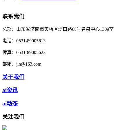
联系我们
总部：
山东省济南市天桥区堤口路68号名泉中心1309室
电话：
0531-89005613
传真：
0531-89005623
邮箱：
jin@163.com
关于我们
ai资讯
ai动态
关注我们