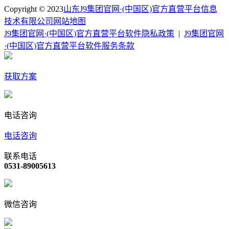
Copyright © 2023
山东J9集团官网·(中国区)官方直营平台信息
技术有限公司
网站地图
J9集团官网·(中国区)官方直营平台软件隐私政策
|
J9集团官网
·(中国区)官方直营平台软件服务条款
获取方案
电话咨询
电话咨询
联系电话
0531-89005613
微信咨询