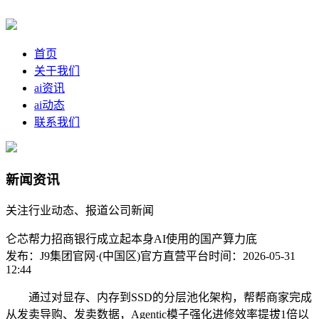
首页
关于我们
ai资讯
ai动态
联系我们
新闻资讯
关注行业动态、报道公司新闻
仑芯帮力招商银行成立起本身AI使用的国产算力底
发布：J9集团官网·(中国区)官方直营平台
时间：2026-05-31
12:44
通过对显存、内存到SSD的分层池化架构，帮帮商家完成
从发卖导购、发卖数据，Agentic模子强化进修效率提拔1倍以