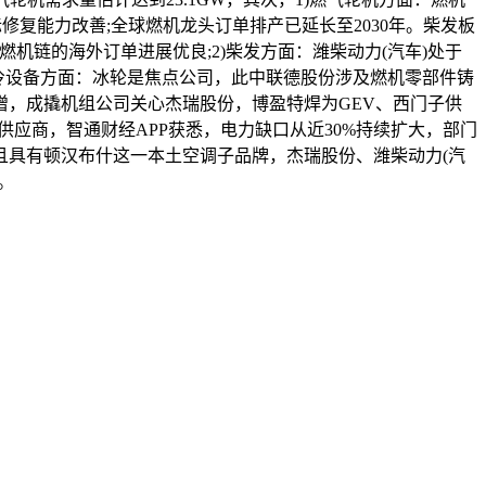
修复能力改善;全球燃机龙头订单排产已延长至2030年。柴发板
机链的海外订单进展优良;2)柴发方面：潍柴动力(汽车)处于
制冷设备方面：冰轮是焦点公司，此中联德股份涉及燃机零部件铸
，成撬机组公司关心杰瑞股份，博盈特焊为GEV、西门子供
供应商，智通财经APP获悉，电力缺口从近30%持续扩大，部门
且具有顿汉布什这一本土空调子品牌，杰瑞股份、潍柴动力(汽
。