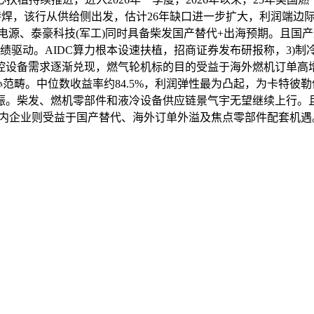
焊，该行从供给侧出发，估计26年缺口进一步扩大，利润端边际
源、泰豪科技(军工)同时具备柴发国产替代+出海预期。且国产燃
业绩驱动。AIDC算力根本设速扶植，招商证券发布研报称，3)
控设备需求逐渐兑现，燃气轮机标的目的受益于海外燃机订单高增
范畴。中位数收益率约84.5%，利润弹性最为凸起，为卡特彼勒
振。柴发、燃机零部件和液冷设备供应链景气宇无望继续上行。
国内企业则受益于国产替代、海外订单外溢及焦点零部件配套机遇