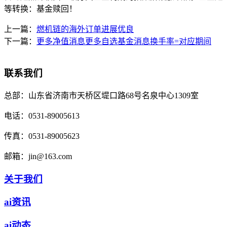
等转换：基金赎回！
上一篇：
燃机链的海外订单进展优良
下一篇：
更多净值消息更多自选基金消息换手率=对应期间
联系我们
总部：
山东省济南市天桥区堤口路68号名泉中心1309室
电话：
0531-89005613
传真：
0531-89005623
邮箱：
jin@163.com
关于我们
ai资讯
ai动态