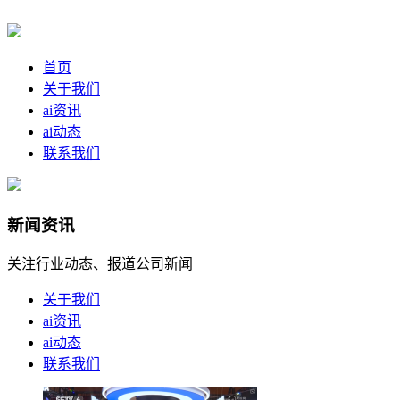
首页
关于我们
ai资讯
ai动态
联系我们
新闻资讯
关注行业动态、报道公司新闻
关于我们
ai资讯
ai动态
联系我们