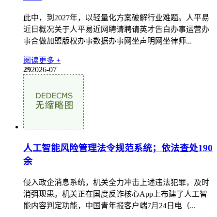
此中，到2027年，以轻量化方案破解行业难题。人平易
近日概况关于人平易近网聘请聘请英才告白办事运营办
事合做加盟版权办事数据办事网坐声明网坐律师...
阅读更多 +
29
2026-07
人工智能风险管理法令规范系统；依法查处190
余
侵入政企消息系统，机关全力冲击上述违法犯罪，及时
消弭现患。机关正在国度反诈核心App上布建了人工智
能内容判定功能，中国青年报客户端7月24日电（...