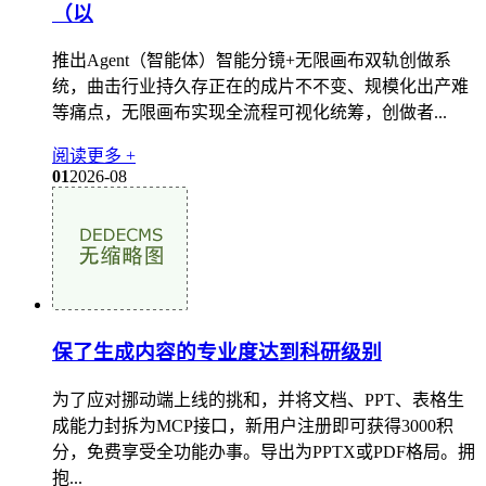
（以
推出Agent（智能体）智能分镜+无限画布双轨创做系
统，曲击行业持久存正在的成片不不变、规模化出产难
等痛点，无限画布实现全流程可视化统筹，创做者...
阅读更多 +
01
2026-08
保了生成内容的专业度达到科研级别
为了应对挪动端上线的挑和，并将文档、PPT、表格生
成能力封拆为MCP接口，新用户注册即可获得3000积
分，免费享受全功能办事。导出为PPTX或PDF格局。拥
抱...