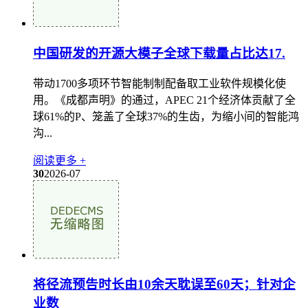
中国研发的开源大模子全球下载量占比达17.
带动1700多项环节智能制制配备取工业软件规模化使
用。《成都声明》的通过，APEC 21个经济体贡献了全
球61%的P、笼盖了全球37%的生齿，为缩小间的智能鸿
沟...
阅读更多 +
30
2026-07
将径流预告时长由10余天耽误至60天；针对企
业数