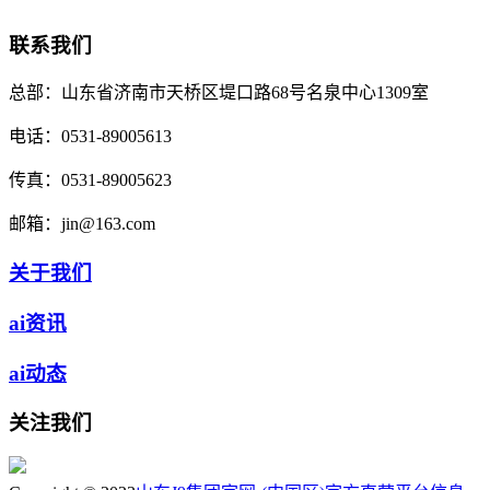
联系我们
总部：
山东省济南市天桥区堤口路68号名泉中心1309室
电话：
0531-89005613
传真：
0531-89005623
邮箱：
jin@163.com
关于我们
ai资讯
ai动态
关注我们