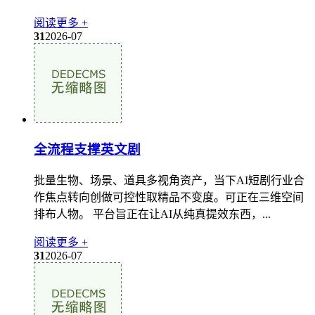
阅读更多 +
31
2026-07
全流程支撑英文剧
批量生物、场景、道具多视角资产，当下AI短剧行业合
作焦点转向创做可控性取精品不变度。可正在三维空间
排布人物。 平台旨正在让AI从纯真提效东西，...
阅读更多 +
31
2026-07