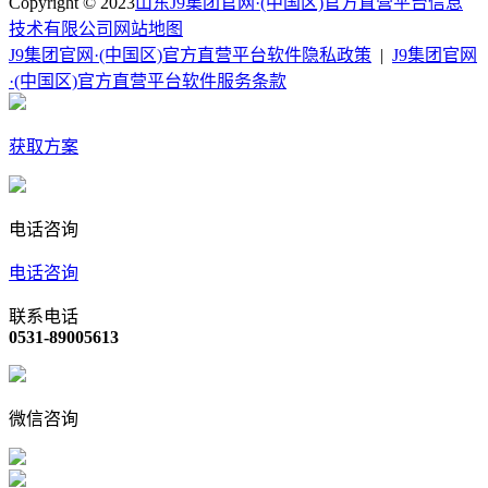
Copyright © 2023
山东J9集团官网·(中国区)官方直营平台信息
技术有限公司
网站地图
J9集团官网·(中国区)官方直营平台软件隐私政策
|
J9集团官网
·(中国区)官方直营平台软件服务条款
获取方案
电话咨询
电话咨询
联系电话
0531-89005613
微信咨询