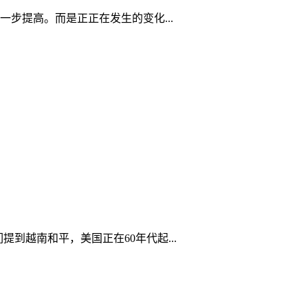
步提高。而是正正在发生的变化...
越南和平，美国正在60年代起...