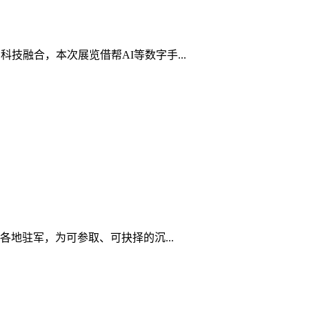
融合，本次展览借帮AI等数字手...
地驻军，为可参取、可抉择的沉...