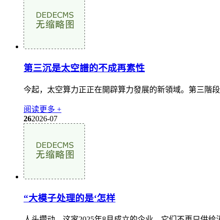
第三沉是太空譜的不成再素性
今起，太空算力正正在開辟算力發展的新領域。第三階段
阅读更多 +
26
2026-07
“大模子处理的是‘怎样
人头攒动，这家2025年8月成立的企业，它们不再只供给