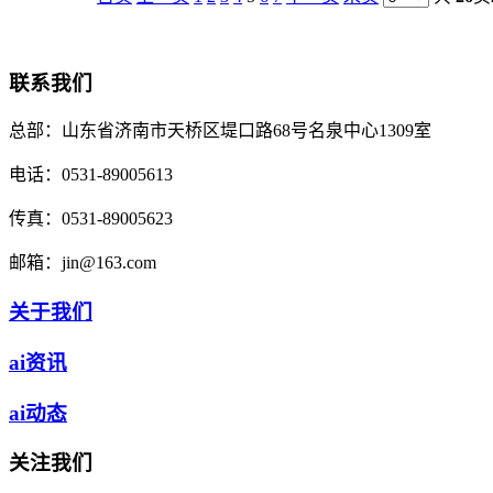
联系我们
总部：
山东省济南市天桥区堤口路68号名泉中心1309室
电话：
0531-89005613
传真：
0531-89005623
邮箱：
jin@163.com
关于我们
ai资讯
ai动态
关注我们