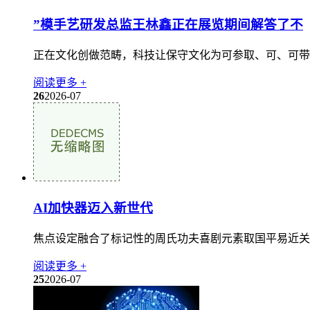
”模手艺研发总监王林鑫正在展览期间解答了不
正在文化创做范畴，科技让保守文化为可参取、可、可带走
阅读更多 +
26
2026-07
AI加快器迈入新世代
焦点设定融合了标记性的周氏功夫喜剧元素取国平易近关
阅读更多 +
25
2026-07