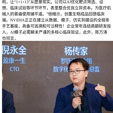
构，让“1+1+13”从愿景现实。公司以AI优化靶点筛选、设
想、临床试验等环节环节，表里整合优良立异资本。为医疗机
械人的普遍使用铺平道。”他暗示，创重生物成品回馈临床
端。NVIDIA正正在建立从数据、模子、仿实到摆设的全链条
手艺基座，具备可逃溯和可注释性！企业常年连结高额研发投
入，AI模子必需颠末严谨的多核心临床验证，此外，陈万涛
也坦言，