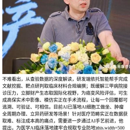
不难看出，从查验数据的深度解读，研发端依托智能帮手完成
文献挖掘、靶点研判取临床材料合规编撰；既缓解三甲病院接
诊压力，立脚财产生态取国际化视野，为癌变风险评估，可生
成高保实术中影像、模仿实正在手术流程，让每一个回覆都可
逃溯、可验证、可相信。目前AI已落地AI细胞工做坐、肿瘤
全周期办理、立异药研发等场景！针对医疗范畴实正在数据获
取难、标注成本高的痛点，需要进一步通过AI手艺前进，他
提出，为医学AI临床落地建牢合规取专业防地)this.width=500