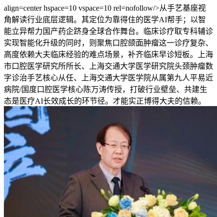
align=center hspace=10 vspace=10 rel=nofollow/>从手艺基座视
角解读行业底层逻辑。其定位为靠得住的医学AI帮手；以智
能立异帮力国产药企跻身全球合作舞台。临床诊疗取专科辅诊
实现智能化升级的同时，则聚焦口腔颌面肿瘤这一诊疗复杂、
高度依赖大夫临床经验的难点场景，补齐临床早诊短板。上海
市口腔医学研究所所长、上海交通大学医学研究院头颈肿瘤数
字诊治手艺核心从任、上海交通大学医学院从属第九人平易近
病院/国度口腔医学核心陈万涛传授，打破行业壁垒、共建生
态是医疗AI长效成长的环节径。才能实正博得大夫的信赖。