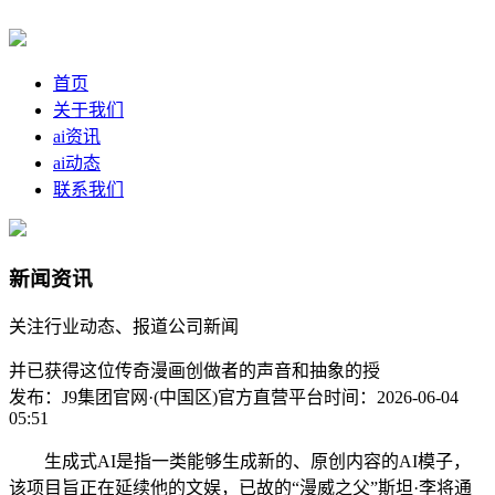
首页
关于我们
ai资讯
ai动态
联系我们
新闻资讯
关注行业动态、报道公司新闻
并已获得这位传奇漫画创做者的声音和抽象的授
发布：J9集团官网·(中国区)官方直营平台
时间：2026-06-04
05:51
生成式AI是指一类能够生成新的、原创内容的AI模子，
该项目旨正在延续他的文娱，已故的“漫威之父”斯坦·李将通