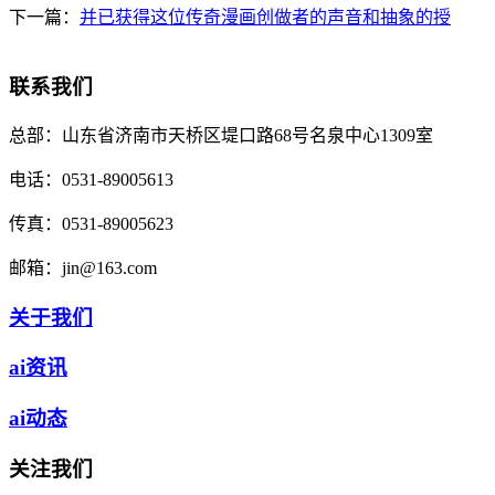
下一篇：
并已获得这位传奇漫画创做者的声音和抽象的授
联系我们
总部：
山东省济南市天桥区堤口路68号名泉中心1309室
电话：
0531-89005613
传真：
0531-89005623
邮箱：
jin@163.com
关于我们
ai资讯
ai动态
关注我们