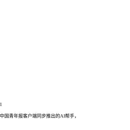
1
中国青年报客户端同步推出的AI帮手，