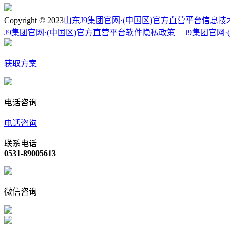
Copyright © 2023
山东J9集团官网·(中国区)官方直营平台信息
J9集团官网·(中国区)官方直营平台软件隐私政策
|
J9集团官网
获取方案
电话咨询
电话咨询
联系电话
0531-89005613
微信咨询